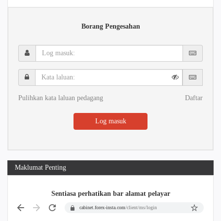
Borang Pengesahan
Log
masuk:
Kata
laluan:
Pulihkan kata laluan pedagang
Daftar
Log masuk
Maklumat Penting
Sentiasa perhatikan bar alamat pelayar
cabinet.forex-insta.com
/client/ms/login