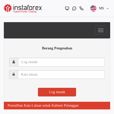
MS
Borang Pengesahan
Log
masuk:
Kata
laluan:
Log masuk
Pemulihan Kata Laluan untuk Kabinet Pelanggan