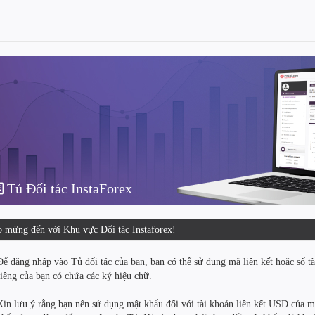
Tủ Đối tác InstaForex
 mừng đến với Khu vực Đối tác Instaforex!
Để đăng nhập vào Tủ đối tác của bạn, bạn có thể sử dụng mã liên kết hoặc số tà
riêng của bạn có chứa các ký hiệu chữ.
Xin lưu ý rằng bạn nên sử dụng mật khẩu đối với tài khoản liên kết USD của mì