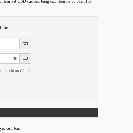
oản liên kết USD của bạn bằng cách liên hệ bộ phận Hộ
 tác
ở tài khoản đối tác
yệt của bạn.