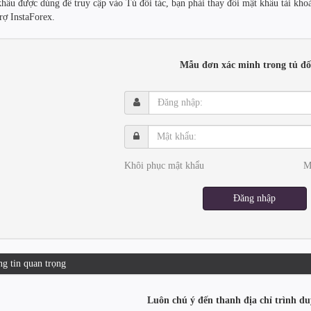
khẩu được dùng để truy cập vào Tủ đối tác, bạn phải thay đổi mật khẩu tài kh
trợ InstaForex.
Mẫu đơn xác minh trong tủ đối
Đăng
nhập:
Mật
khẩu:
Khôi phục mật khẩu
M
Đăng nhập
g tin quan trọng
Luôn chú ý đến thanh địa chỉ trình du