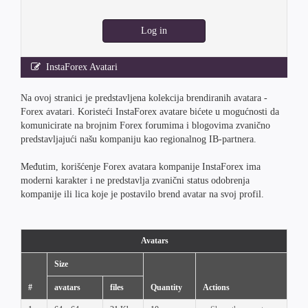
Log in
InstaForex Avatari
Na ovoj stranici je predstavljena kolekcija brendiranih avatara -
Forex avatari. Koristeći InstaForex avatare bićete u mogućnosti da
komunicirate na brojnim Forex forumima i blogovima zvanično
predstavljajući našu kompaniju kao regionalnog IB-partnera.
Međutim, korišćenje Forex avatara kompanije InstaForex ima
moderni karakter i ne predstavlja zvanični status odobrenja
kompanije ili lica koje je postavilo brend avatar na svoj profil.
Avatars
Size
#
avatars
files
Quantity
Actions