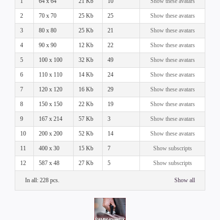
1
64 x 64
21 Kb
10
Show these avatars
2
70 x 70
25 Kb
25
Show these avatars
3
80 x 80
25 Kb
21
Show these avatars
4
90 x 90
12 Kb
22
Show these avatars
5
100 x 100
32 Kb
49
Show these avatars
6
110 x 110
14 Kb
24
Show these avatars
7
120 x 120
16 Kb
29
Show these avatars
8
150 x 150
22 Kb
19
Show these avatars
9
167 x 214
57 Kb
3
Show these avatars
10
200 x 200
52 Kb
14
Show these avatars
11
400 x 30
15 Kb
7
Show subscripts
12
587 x 48
27 Kb
5
Show subscripts
In all: 228 pcs.
Show all