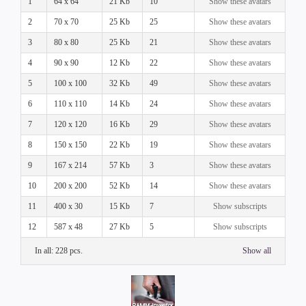
1
64 x 64
21 Kb
10
Show these avatars
2
70 x 70
25 Kb
25
Show these avatars
3
80 x 80
25 Kb
21
Show these avatars
4
90 x 90
12 Kb
22
Show these avatars
5
100 x 100
32 Kb
49
Show these avatars
6
110 x 110
14 Kb
24
Show these avatars
7
120 x 120
16 Kb
29
Show these avatars
8
150 x 150
22 Kb
19
Show these avatars
9
167 x 214
57 Kb
3
Show these avatars
10
200 x 200
52 Kb
14
Show these avatars
11
400 x 30
15 Kb
7
Show subscripts
12
587 x 48
27 Kb
5
Show subscripts
In all: 228 pcs.
Show all