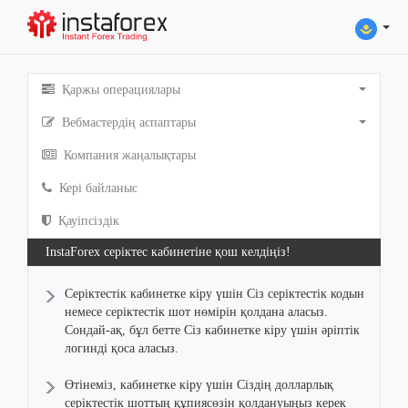
Қаржы операциялары
Вебмастердің аспаптары
Компания жаңалықтары
Кері байланыс
Қауіпсіздік
InstaForex серіктес кабинетіне қош келдіңіз!
Серіктестік кабинетке кіру үшін Сіз серіктестік кодын
немесе серіктестік шот нөмірін қолдана аласыз.
Сондай-ақ, бұл бетте Сіз кабинетке кіру үшін әріптік
логинді қоса аласыз.
Өтінеміз, кабинетке кіру үшін Сіздің долларлық
серіктестік шоттың құпиясөзін қолдануыңыз керек