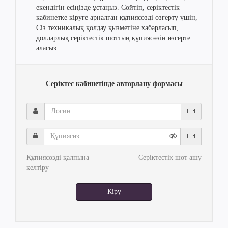
екендігін есіңізде ұстаңыз. Сөйтіп, серіктестік
кабинетке кіруге арналған құпиясөзді өзгерту үшін,
Сіз техникалық қолдау қызметіне хабарласып,
долларлық серіктестік шоттың құпиясөзін өзгерте
аласыз.
Серіктес кабинетінде авторлану формасы
Логин
Құпиясөз
Құпиясөзді қалпына
Серіктестік шот ашу
келтіру
Кіру